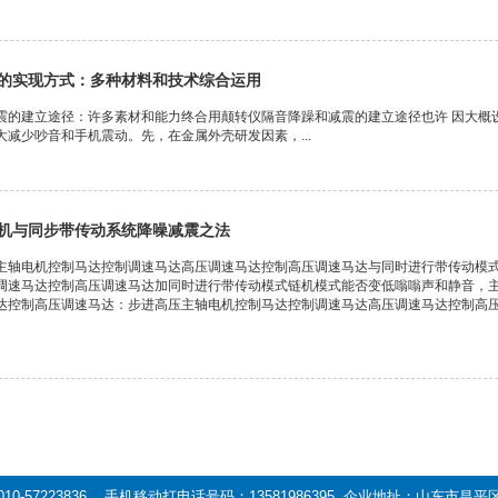
的实现方式：多种材料和技术综合运用
震的建立途径：许多素材和能力终合用颠转仪隔音降躁和减震的建立途径也许 因大概
减少吵音和手机震动。先，在金属外壳研发因素，...
机与同步带传动系统降噪减震之法
主轴电机控制马达控制调速马达高压调速马达控制高压调速马达与同时进行带传动模
调速马达控制高压调速马达加同时进行带传动模式链机模式能否变低嗡嗡声和静音，主
达控制高压调速马达：步进高压主轴电机控制马达控制调速马达高压调速马达控制高
0-57223836 手机移动打电话号码：13581986395 企业地扯：山东市