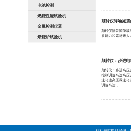
电池检测
燃烧性能试验机
颠转仪降噪减震
金属检测仪器
颠转仪隔音降躁减
多能力和素材来大大
焙烧炉试验机
颠转仪：步进电
颠转仪：步进高压
控制调速马达高压
速马达高压调速马
调速马达，...
找话题打电话号码：01