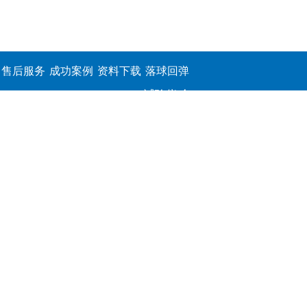
售后服务
成功案例
资料下载
落球回弹
试验仪,介
电击穿强
度测定仪