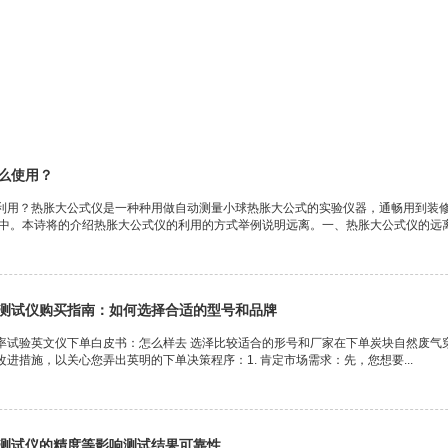
么使用？
利用？热胀大公式仪是一种种用做自动测量小球热胀大公式的实验仪器，通畅用到装修
业中。本诗将的介绍热胀大公式仪的利用的方式举例说明远离。一、热胀大公式仪的远离热
测试仪购买指南：如何选择合适的型号和品牌
率试验英文仪下单白皮书：怎么样去 选泽比较适合的形号和厂家在下单炭块自然废气
进措施，以关心您弄出英明的下单决策程序：1. 肯定市场需求：先，您想要...
测试仪的精度等影响测试结果可靠性