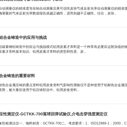
自动测量仪的精准度等应响自动测量后果可信性炭块气体反射光率自动测量仪的精准
确测量的气体反射光率数据报告就越正确性，进而则越不正确性。往往，炭块...
铝合金铸造中的应用与挑战
铝碳素钢铝铸造中的应运与挑战模式铝用炭素才库料是一个种享有必要应运附加值的
炭素才库料基本知识、铝用炭素才库料的类型和性质、炭...
合金铸造的重要材料
耐热合金属压铸的重点资料铝用炭食资料气影响性测验仪不是种使用于铝耐热合金属
势，被大量应使用于铝压铸职业中。铝用炭食资料...
性测定仪-GCTKK-700落球回弹试验仪,介电击穿强度测定仪
法仪一、物料材质：GCTKK-700二、考虑要求：1、ISO12989-1：2000，Carbonaceousm