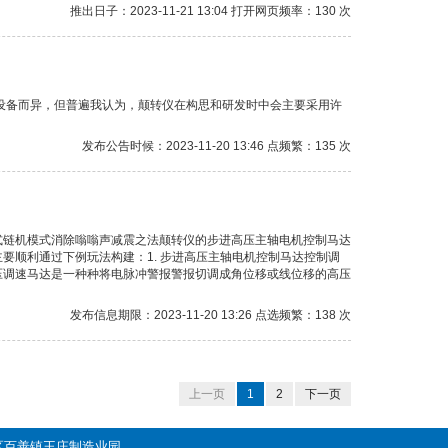
推出日子：2023-11-21 13:04 打开网页频率：130 次
设备而异，但普遍我认为，颠转仪在构思和研发时中会主要采用许
发布公告时候：2023-11-20 13:46 点频繁：135 次
式链机模式消除嗡嗡声减震之法颠转仪的步进高压主轴电机控制马达
要顺利通过下例玩法构建：1. 步进高压主轴电机控制马达控制调
压调速马达是一种种将电脉冲警报警报切调成角位移或线位移的高压
发布信息期限：2023-11-20 13:26 点选频繁：138 次
上一页
1
2
下一页
昌平区百善镇王庄制造业园