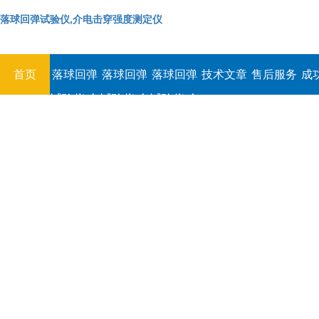
落球回弹试验仪,介电击穿强度测定仪
首页
落球回弹
落球回弹
落球回弹
技术文章
售后服务
成
试验仪,介
试验仪,介
试验仪,介
电击穿强
电击穿强
电击穿强
度测定仪
度测定仪
度测定仪