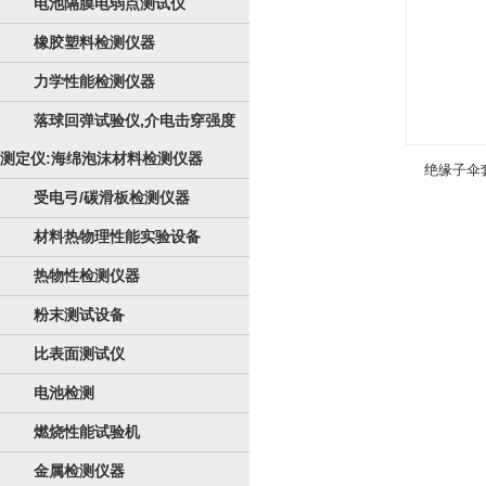
电池隔膜电弱点测试仪
橡胶塑料检测仪器
力学性能检测仪器
落球回弹试验仪,介电击穿强度
测定仪:海绵泡沫材料检测仪器
绝缘子伞
受电弓/碳滑板检测仪器
材料热物理性能实验设备
热物性检测仪器
粉末测试设备
比表面测试仪
电池检测
燃烧性能试验机
金属检测仪器