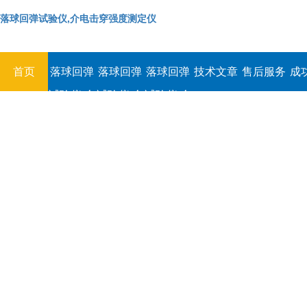
落球回弹试验仪,介电击穿强度测定仪
首页
落球回弹
落球回弹
落球回弹
技术文章
售后服务
成
试验仪,介
试验仪,介
试验仪,介
电击穿强
电击穿强
电击穿强
度测定仪
度测定仪
度测定仪