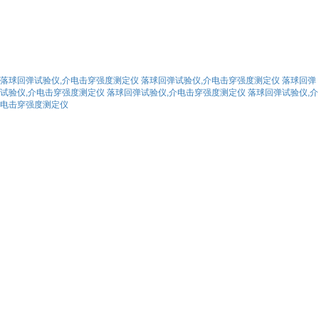
落球回弹试验仪,介电击穿强度测定仪
落球回弹试验仪,介电击穿强度测定仪
落球回弹
试验仪,介电击穿强度测定仪
落球回弹试验仪,介电击穿强度测定仪
落球回弹试验仪,介
电击穿强度测定仪