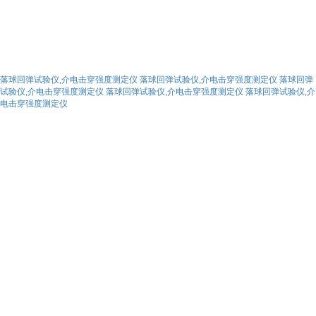
落球回弹试验仪,介电击穿强度测定仪
落球回弹试验仪,介电击穿强度测定仪
落球回弹
试验仪,介电击穿强度测定仪
落球回弹试验仪,介电击穿强度测定仪
落球回弹试验仪,介
电击穿强度测定仪