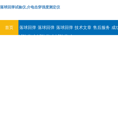
落球回弹试验仪,介电击穿强度测定仪
首页
落球回弹
落球回弹
落球回弹
技术文章
售后服务
成
试验仪,介
试验仪,介
试验仪,介
电击穿强
电击穿强
电击穿强
度测定仪
度测定仪
度测定仪