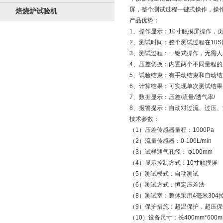
屏，整个测试过程一键式操作，操
焙烧炉试验机
产品优势：
1、操作显示：10寸触摸屏操作，
2、测试时间：整个测试过程在10
3、测试过程：一键式操作，无需
4、压差切换：内置两个不同量程
5、试验结束：有手动结束和自动
6、计算结果：可实现单次测试结
7、数据显示：压差/流量/透气率/
8、报警提示：自动对过流、过压
技术参数：
（1）压差传感器量程：1000Pa
（2）流量传感器：0-100L/min
（3）试样通气孔径： φ100mm
（4）显示控制方式：10寸触摸屏
（5）测试模式：自动测试
（6）测试方式：恒定压差法
（8）测试室：整体采用4毫米304
（9）保护措施：超温保护，超压
（10）设备尺寸：长400mm*600m